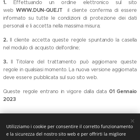
1.
Effettuando un ordine elettronico sul sito
WWW.DUN-QUE.IT
web
il cliente conferma di essere
informato su tutte le condizioni di protezione dei dati
personali e li accetta nella massima misura;
2.
Il cliente accetta queste regole spuntando la casella
nel modulo di acquisto dell'ordine;
3.
Il Titolare del trattamento può aggiornare queste
regole in qualsiasi momento. La nuova versione aggiornata
deve essere pubblicata sul suo sito web.
01 Gennaio
Queste regole entrano in vigore dalla data
2023
Utilizziamo i cookie per consentire il corretto funzionamento
e la sicurezza del nostro sito web e per offrirti la migliore
DUN-QUE Srl - Via Trento, 28 - 25050 - Paderno Franciacorta (BS)